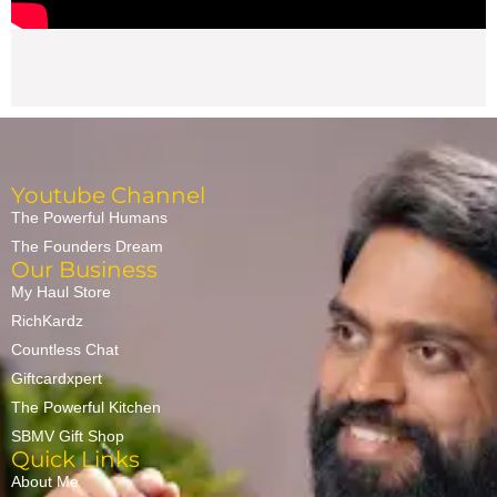
Youtube Channel
The Powerful Humans
The Founders Dream
Our Business
My Haul Store
RichKardz
Countless Chat
Giftcardxpert
The Powerful Kitchen
SBMV Gift Shop
Quick Links
About Me