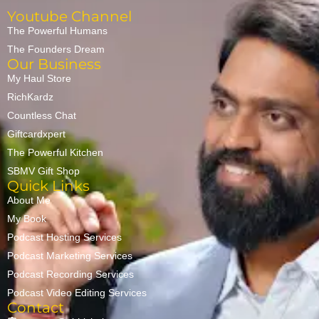
Youtube Channel
The Powerful Humans
The Founders Dream
Our Business
My Haul Store
RichKardz
Countless Chat
Giftcardxpert
The Powerful Kitchen
SBMV Gift Shop
Quick Links
About Me
My Book
Podcast Hosting Services
Podcast Marketing Services
Podcast Recording Services
Podcast Video Editing Services
Contact